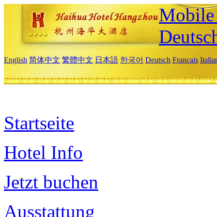
Mobile 
Deutsc
English
简体中文
繁體中文
日本語
한국어
Deutsch
Français
Itali
Startseite
Hotel Info
Jetzt buchen
Ausstattung