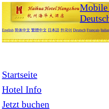
Mobile 
Deutsc
English
简体中文
繁體中文
日本語
한국어
Deutsch
Français
Itali
Startseite
Hotel Info
Jetzt buchen