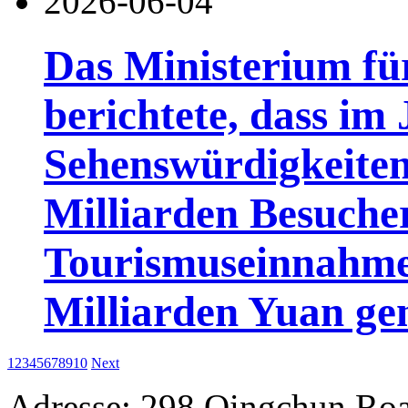
2026-06-04
Das Ministerium fü
berichtete, dass im
Sehenswürdigkeiten
Milliarden Besuch
Tourismuseinnahme
Milliarden Yuan gen
1
2
3
4
5
6
7
8
9
10
Next
Adresse: 298 Qingchun Roa