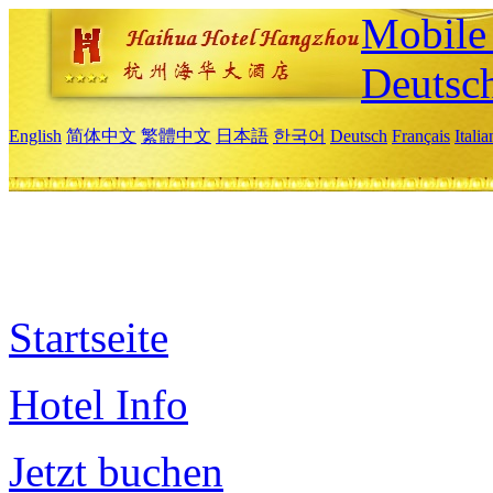
Mobile 
Deutsc
English
简体中文
繁體中文
日本語
한국어
Deutsch
Français
Itali
Startseite
Hotel Info
Jetzt buchen