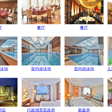
厅
餐厅
餐厅
泳池
室内游泳池
室内游泳池
儿
附近
行政湖景双床房
家庭房