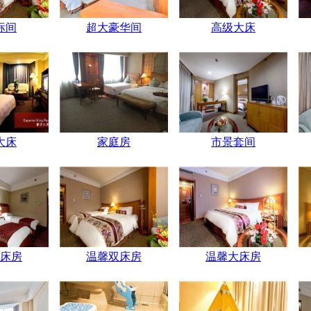
标间
超大豪华间
高级大床
大床
家庭房
市景套间
床房
温馨双床房
温馨大床房