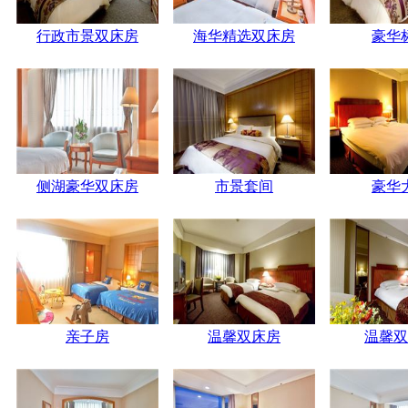
行政市景双床房
海华精选双床房
豪华
侧湖豪华双床房
市景套间
豪华
亲子房
温馨双床房
温馨双