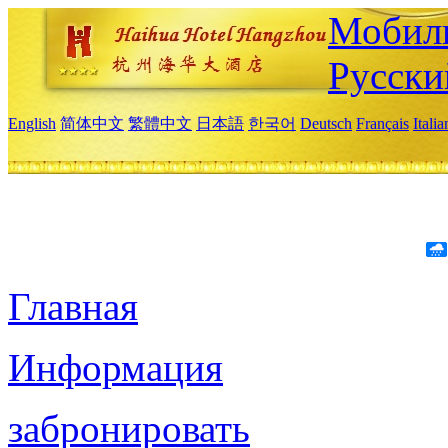
Мобиль
Русски
English
简体中文
繁體中文
日本語
한국어
Deutsch
Français
Itali
Главная
Информация
забронировать