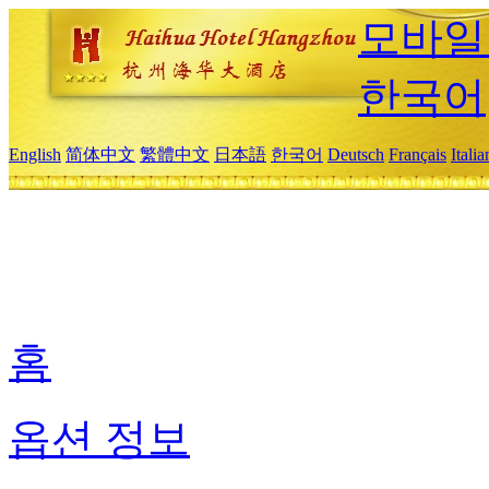
모바일
한국어
English
简体中文
繁體中文
日本語
한국어
Deutsch
Français
Itali
홈
옵션 정보