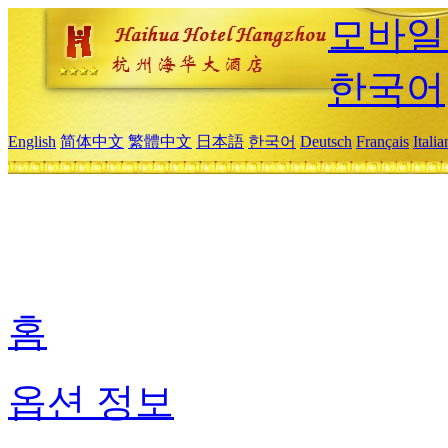
모바일
한국어
English
简体中文
繁體中文
日本語
한국어
Deutsch
Français
Itali
홈
옵션 정보