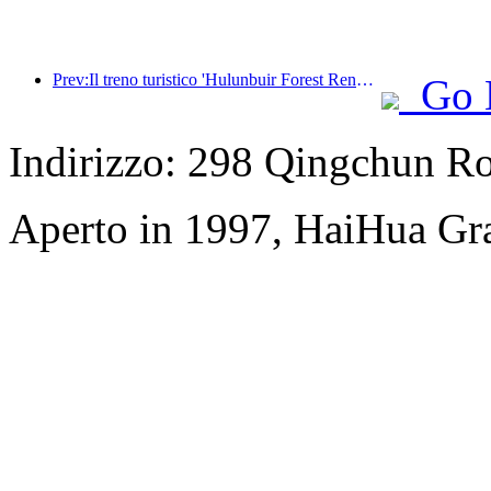
Prev:Il treno turistico 'Hulunbuir Forest Rendezvous - Daxinganling Express - Starlight Train - Tianyi Journey' effettua il suo viaggio inaugurale.
Go 
Indirizzo: 298 Qingchun R
Aperto in 1997, HaiHua Gr