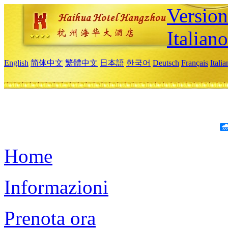
Version
Italiano
English
简体中文
繁體中文
日本語
한국어
Deutsch
Français
Itali
Home
Informazioni
Prenota ora