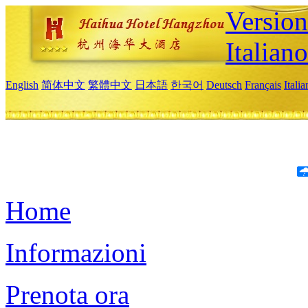
Version
Italiano
English
简体中文
繁體中文
日本語
한국어
Deutsch
Français
Itali
Home
Informazioni
Prenota ora