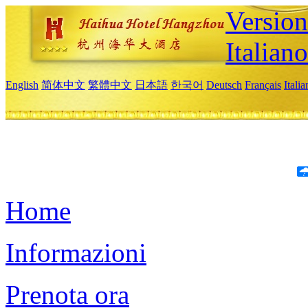
Version
Italiano
English
简体中文
繁體中文
日本語
한국어
Deutsch
Français
Itali
Home
Informazioni
Prenota ora