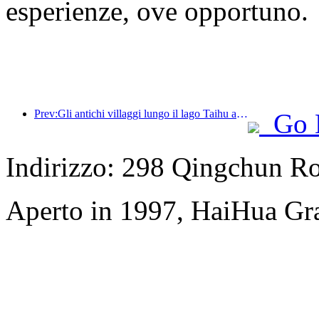
esperienze, ove opportuno.
Prev:Gli antichi villaggi lungo il lago Taihu a Huzhou, nella provincia dello Zhejiang, hanno avviato lavori di ristrutturazione e ammodernamento, con un investimento di quasi 1 miliardo di yuan.
Go 
Indirizzo: 298 Qingchun R
Aperto in 1997, HaiHua Gr