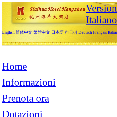
Version
Italiano
English
简体中文
繁體中文
日本語
한국어
Deutsch
Français
Itali
Home
Informazioni
Prenota ora
Dotazioni