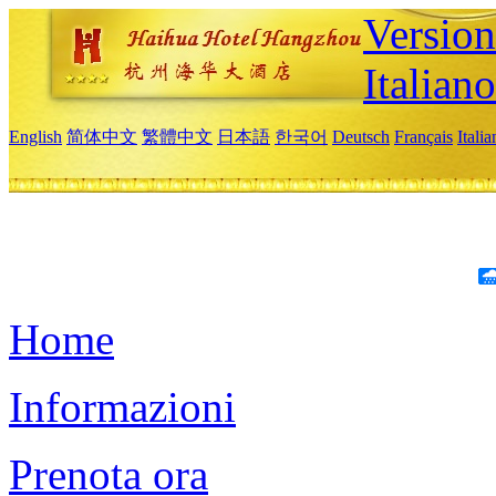
Version
Italiano
English
简体中文
繁體中文
日本語
한국어
Deutsch
Français
Itali
Home
Informazioni
Prenota ora