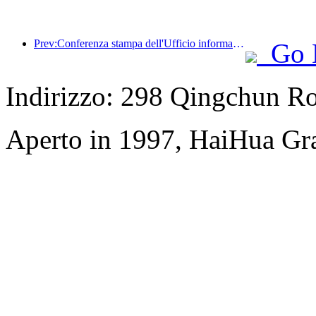
Prev:Conferenza stampa dell'Ufficio informazioni del Consiglio di Stato: i ricavi dei viaggi transfrontalieri del mio Paese sono aumentati del 42% nella prima metà di quest'anno
Go 
Indirizzo: 298 Qingchun R
Aperto in 1997, HaiHua Gr