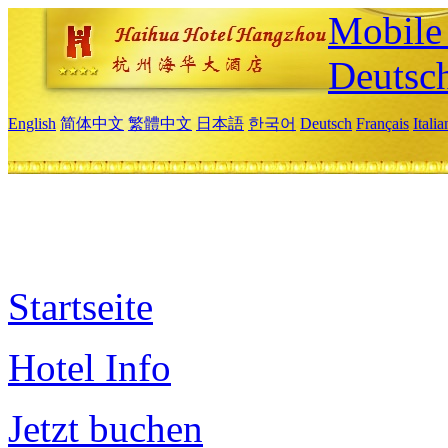
Mobile 
Deutsc
English
简体中文
繁體中文
日本語
한국어
Deutsch
Français
Itali
Startseite
Hotel Info
Jetzt buchen