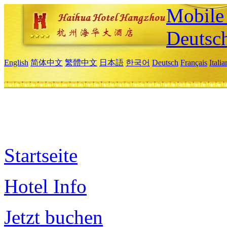
Mobile 
Deutsc
English
简体中文
繁體中文
日本語
한국어
Deutsch
Français
Itali
Startseite
Hotel Info
Jetzt buchen