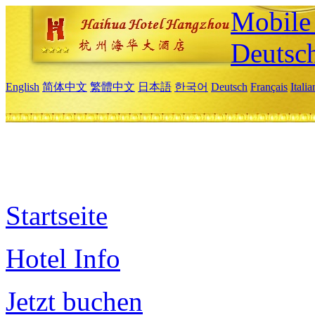
Mobile 
Deutsc
English
简体中文
繁體中文
日本語
한국어
Deutsch
Français
Itali
Startseite
Hotel Info
Jetzt buchen