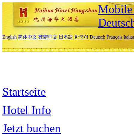
Mobile 
Deutsc
English
简体中文
繁體中文
日本語
한국어
Deutsch
Français
Itali
Startseite
Hotel Info
Jetzt buchen