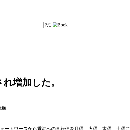
?
泊
され増加した。
就航
フォートワースから香港への直行便を月曜、火曜、木曜、土曜に運