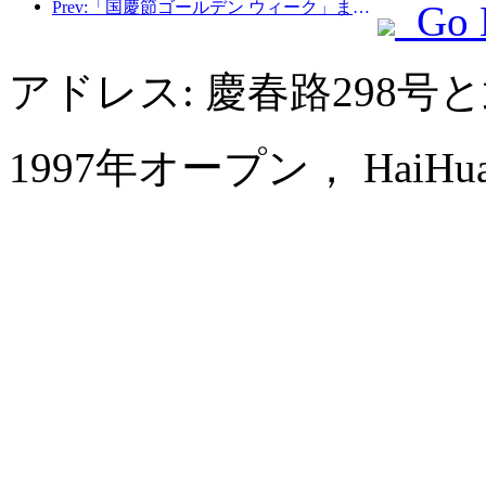
Prev:「国慶節ゴールデン ウィーク」まであと 7 日となり、予約が入ってきています。ホテルと B&B の予約は同様に人気があり、建国記念日の平均予約率はそれぞれ 24.97% と 24.49% です。注文が入った9月23日時点で「国慶節期間中7日間連続満室」を達成した加盟店は57社、予約率80％以上の加盟店は2％、予約率8.3％以上の加盟店は8.3％だった。 60%。例年と比較して、今年の国慶節休暇の予約率は「予約して行く」の特徴を示しています。 9月30日に急成長期に入り、10月4日に急落した。 9
Go 
アドレス: 慶春路298
1997年オープン， HaiHua Gr