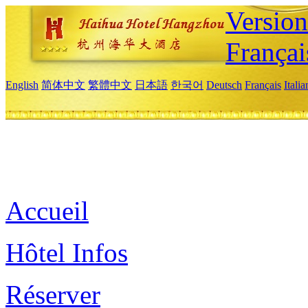
Versio
Françai
English
简体中文
繁體中文
日本語
한국어
Deutsch
Français
Itali
Accueil
Hôtel Infos
Réserver