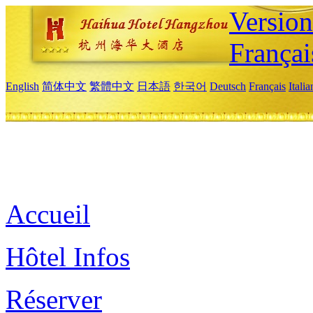
Versio
Françai
English
简体中文
繁體中文
日本語
한국어
Deutsch
Français
Itali
Accueil
Hôtel Infos
Réserver