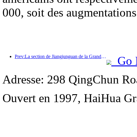
000, soit des augmentations
Prev:La section de Jiangjunguan de la Grande Muraille, située dans le district de Pinggu à Pékin, devrait ouvrir au public dès la fin de l'année 2026.
Go 
Adresse: 298 QingChun Roa
Ouvert en 1997, HaiHua Gr