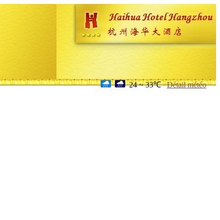
24 ~ 33℃
Détail météo