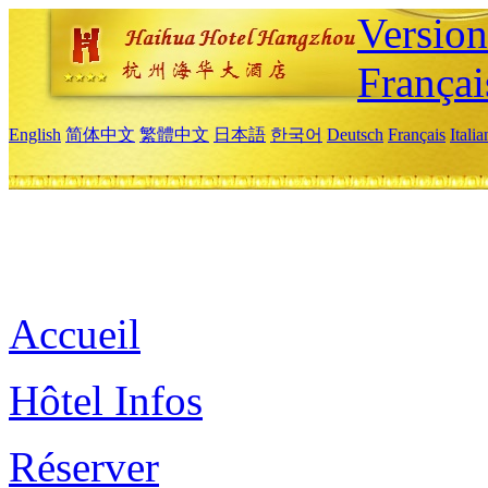
Versio
Françai
English
简体中文
繁體中文
日本語
한국어
Deutsch
Français
Itali
Accueil
Hôtel Infos
Réserver