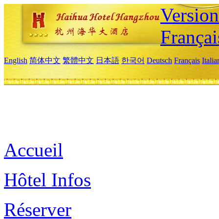
Versio
Françai
English
简体中文
繁體中文
日本語
한국어
Deutsch
Français
Itali
Accueil
Hôtel Infos
Réserver