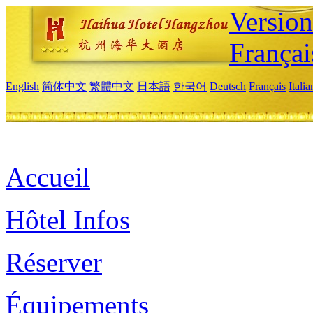
Versio
Françai
English
简体中文
繁體中文
日本語
한국어
Deutsch
Français
Itali
Accueil
Hôtel Infos
Réserver
Équipements