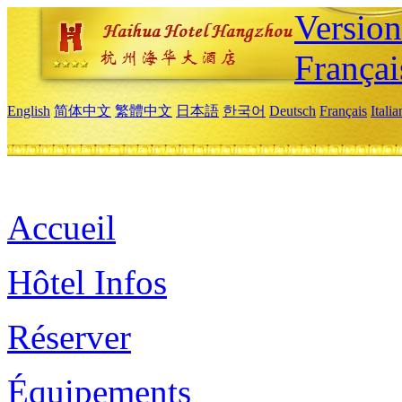
Versio
Françai
English
简体中文
繁體中文
日本語
한국어
Deutsch
Français
Itali
Accueil
Hôtel Infos
Réserver
Équipements