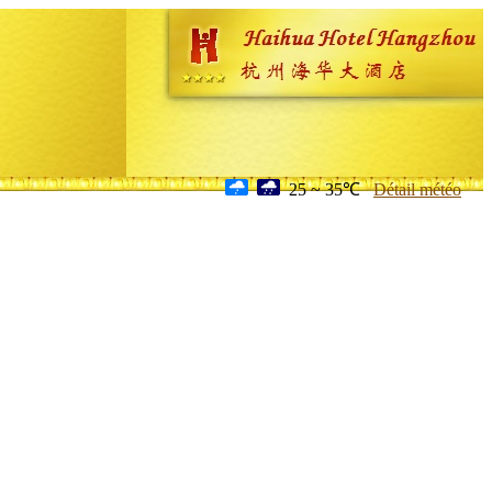
25 ~ 35℃
Détail météo