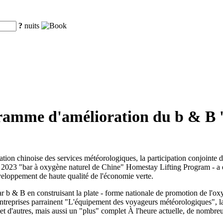
?
nuits
gramme d'amélioration du b & B
ion chinoise des services météorologiques, la participation conjointe 
 - 2023 "bar à oxygène naturel de Chine" Homestay Lifting Program - a é
éveloppement de haute qualité de l'économie verte.
ar b & B en construisant la plate - forme nationale de promotion de l'o
ntreprises parrainent "L'équipement des voyageurs météorologiques", la 
 et d'autres, mais aussi un "plus" complet À l'heure actuelle, de nombr